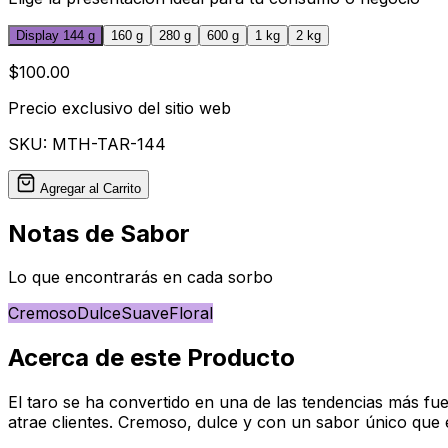
Display 144 g
160 g
280 g
600 g
1 kg
2 kg
$100.00
Precio exclusivo del sitio web
SKU:
MTH-TAR-144
Agregar al Carrito
Notas de Sabor
Lo que encontrarás en cada sorbo
Cremoso
Dulce
Suave
Floral
Acerca de este Producto
El taro se ha convertido en una de las tendencias más f
atrae clientes. Cremoso, dulce y con un sabor único que