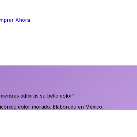
mprar Ahora
mientras admiras su bello color
”
icónico color morado. Elaborado en México.