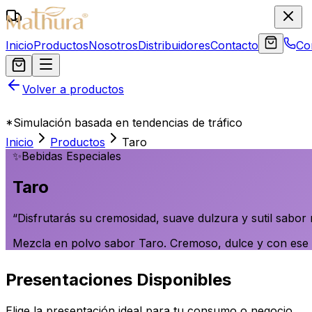
Inicio
Productos
Nosotros
Distribuidores
Contacto
Co
Volver a productos
*Simulación basada en tendencias de tráfico
Inicio
Productos
Taro
✨
Bebidas Especiales
Taro
“
Disfrutarás su cremosidad, suave dulzura y sutil sabor 
Mezcla en polvo sabor Taro. Cremoso, dulce y con ese 
Presentaciones Disponibles
Elige la presentación ideal para tu consumo o negocio